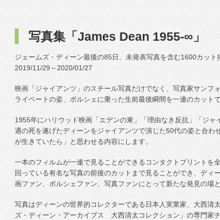
写真集「James Dean 1955-∞」
ジェームズ・ディーン最後の85日、未発表写真を含む1600カッ
2019/11/29～2020/01/27
映画「ジャイアンツ」のスチール写真だけでなく、写真家サンフ
ライベートの姿、ポルシェに乗った生前最後瞬間を一連のカット
1955年にハリウッド映画「エデンの東」「理由なき反抗」「ジャ
遇の死を遂げたディーンをジャイアンツで演じた50代の姿と合わ
が生きていたら」と思わせる内容にします。
一本のフィルムが一連で見ることができるコンタクトプリントを
回っている有名な写真の前後のカットまで見ることができ、ディ
画ファン、ポルシェファン、写真ファンにとって新たな発見の場
写真はディーンの世界的コレクターである日本人実業家、大西清
ズ・ディーン・アーカイブス 大西清太コレクション」の専門家チ