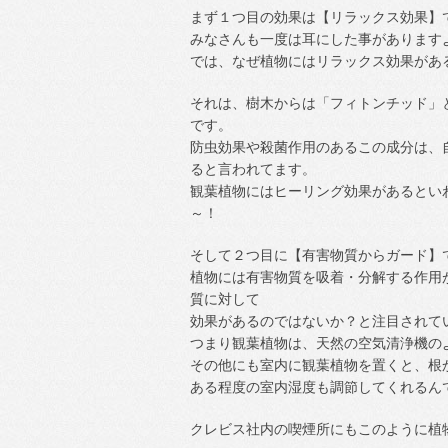
まず１つ目の効果は【リラックス効果】
みなさんも一度は耳にした事があります
では、なぜ植物にはリラックス効果があ
それは、樹木からは「フィトンチッド」
です。
防虫効果や殺菌作用のあるこの成分は、
ると言われてます。
観葉植物にはヒーリング効果があるとい
～！
そして２つ目に【有害物質からガード】
植物には有害物質を吸着・分解する作用
質に対して
効果があるのではないか？と注目されて
つまり観葉植物は、天然の空気清浄機の
その他にも室内に観葉植物を置くと、根
ある程度の室内湿度も調節してくれるん
クレビス社内の喫煙所にもこのように植