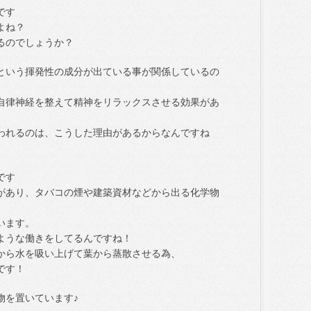
です
よね？
るのでしょうか？
という揮発性の成分が出ている事が関係しているの
自律神経を整えて精神をリラックスさせる効果があ
われるのは、こうした理由があるからなんですね
です
があり、タバコの煙や建築資材などから出る化学物
います。
ような働きをしてるんですね！
から水を吸い上げて葉から蒸散させる為、
です！
物を置いています♪